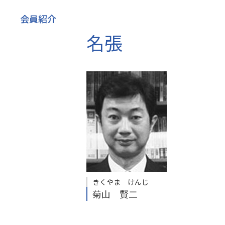
会員紹介
名張
きくやま けんじ
菊山 賢二