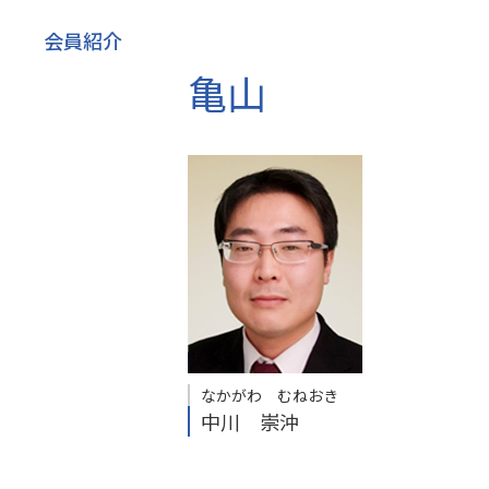
会員紹介
亀山
なかがわ むねおき
中川 崇沖